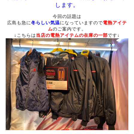
します。
今回の話題は
広島も急に
冬らしい気温
になっていますので
電熱アイテ
ム
のご案内です。
↓こちらは
当店の電熱アイテムの在庫の一部
です↓