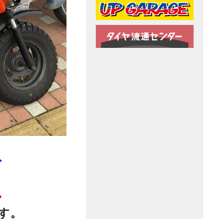
、
、
す。