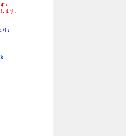
す）
します。
より↓
k