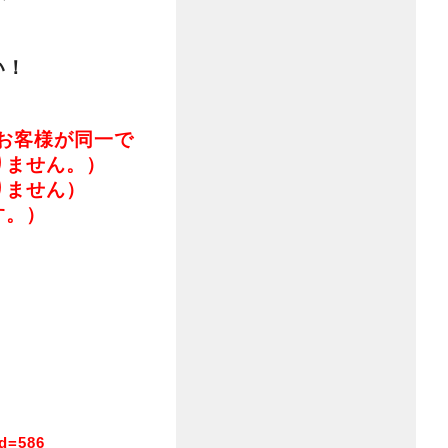
い！
お客様が同一で
りません。）
りません）
す。）
。
id=586