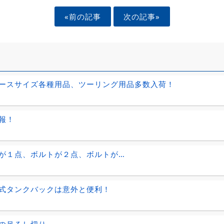
«前の記事
次の記事»
ースサイズ各種用品、ツーリング用品多数入荷！
報！
が１点、ボルトが２点、ボルトが…
式タンクバックは意外と便利！
の吊るし切り