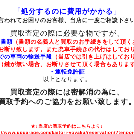
「処分するのに費用がかかる」
言われて
お困りのお客様、当店に一度ご相談下さ
買取査定の際に必要な物ですが、
る書類
（書類の名義人と買取のお手続きをして頂く
お断り致します。また廃車手続きの代行はしてお
での車両の輸送手段
（当店では引き上げはしてお
（鍵が無い場合、お断りさせて頂く場合もありま
・運転免許証
以上となります。
買取査定の際には密解消の為に、
買取予約へのご協力をお願い致します
★↓当店の買取予約はこちらより↓
://www.upgarage.com/kaitori-yoyaku/reservation/?tenpo