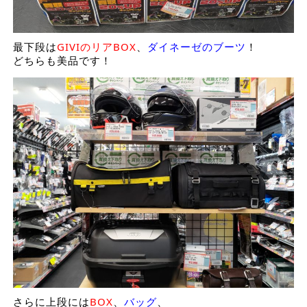
最下段は
GIVIのリアBOX
、
ダイネーゼのブーツ
！
どちらも美品です！
さらに上段には
BOX
、
バッグ
、