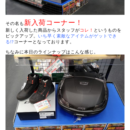
新入荷コーナー！
その名も
新しく入荷した商品からスタッフが
コレ！
というものを
ピックアップ。
いち早く素敵なアイテムがゲットでき
る!?
コーナーとなっております。
ちなみに本日のラインナップはこんな感じ。