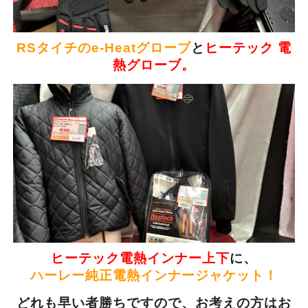
RSタイチのe-Heatグローブ
と
ヒーテック 電
熱グローブ。
ヒーテック電熱インナー上下
に、
ハーレー純正電熱インナージャケット！
どれも早い者勝ちですので、お考えの方はお