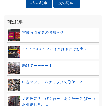
«前の記事
次の記事»
関連記事
営業時間変更のお知らせ
2ｓｔ？4ｓｔ？バイク好きにはお宝？
助けてーーーー！
中古マフラーをナップスで取付！？
店内改装？ びふぉー あふたー？ ぱーつ
お引越しち......