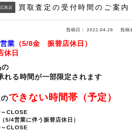
買取査定の受付時間のご案内
広島店
投稿日：
2022.04.26
投稿
時営業
（5/8金 振替店休日）
店休日
品の
承れる時間が一部限定されます
できない時間帯（予定）
定の
時～CLOSE
日（5/4営業に伴う振替店休日）
時～CLOSE