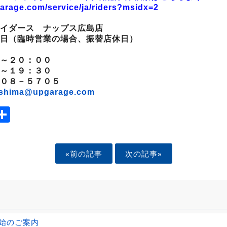
arage.com/service/ja/riders?msidx=2
イダース ナップス広島店
日（臨時営業の場合、振替店休日）
～２０：００
～１９：３０
２０８－５７０５
oshima@upgarage.com
ook
tter
mail
Share
«前の記事
次の記事»
始のご案内