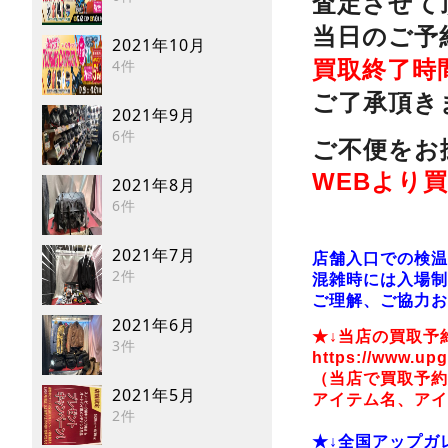
査定させて
当日のご予
2021年10月
4件
買取終了時
ご了承頂き
2021年9月
6件
ご不便をお
WEBより
2021年8月
6件
2021年7月
店舗入口での検温
2件
混雑時には入場制
ご理解、ご協力お
2021年6月
★↓当店の買取予
3件
https://www.upg
（当店で買取予約
2021年5月
アイテム名、アイ
2件
★↓全国アップガ