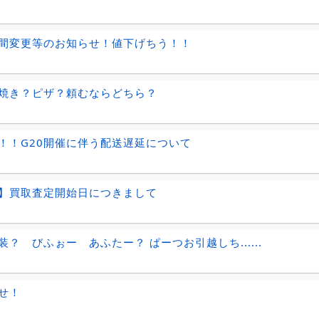
間変更等のお知らせ！値下げちう！！
焼き？ピザ？頼むならどちら？
！！G20開催に伴う配送遅延について
】買取査定開始日につきまして
装？ びふぉー あふたー？ ぱーつお引越しち......
せ！