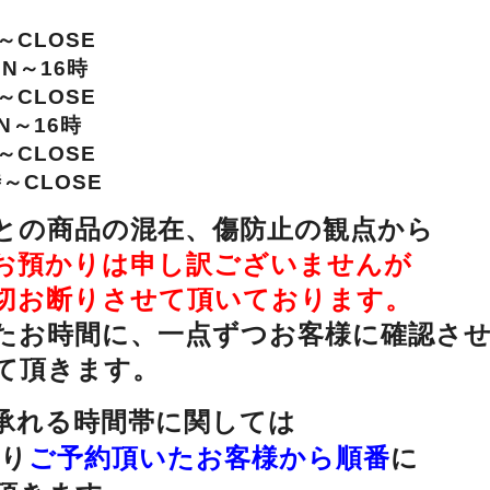
時～CLOSE
EN～16時
時～CLOSE
EN～16時
時～CLOSE
時～CLOSE
との商品の混在、傷防止の観点から
お預かりは
申し訳ございませんが
切お断りさせて頂いております。
たお時間に、一点ずつお客様に確認さ
て頂きます。
承れる時間帯に関しては
より
ご予約頂いたお客様から順番
に