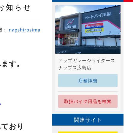
お知らせ
者：
napshirosima
アップガレージライダース
れます。
ナップス広島店
店舗詳細
）
）
取扱バイク用品を検索
。
関連サイト
れており