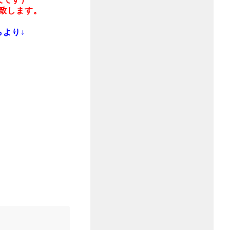
致します。
より↓
2