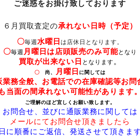
ご迷惑をお掛け致しております
６月買取査定の
承れない
日時（予定）
〇
水曜日
毎週
は店休日
となります。
〇
月曜日は
店頭販売のみ可能
毎週
となり
買取が出来ない日
。
となります
月曜日
〇
尚、
に関しては
販業務全般、お電話での在庫確認等お問
も当面の間
承れない可能性があります
ご理解のほど宜しくお願い致します。
お問合せ、並びに通販業務に関しては
メールにてお問合せ頂きましたら
日に順番にご返信、発送させて頂きま