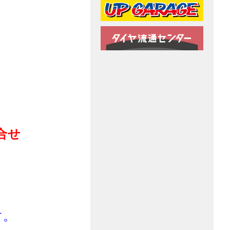
合せ
。
す。