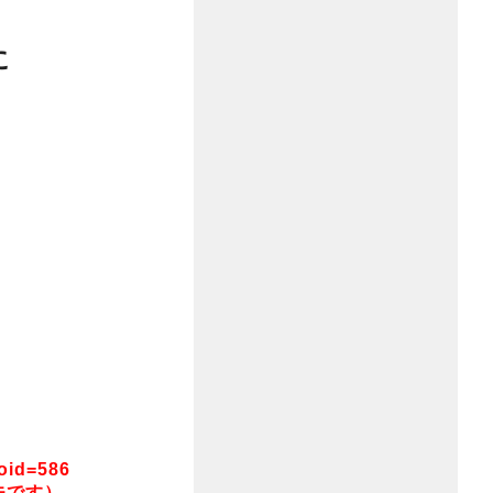
に
poid=586
夫です）