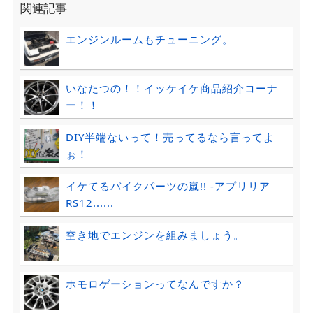
関連記事
エンジンルームもチューニング。
いなたつの！！イッケイケ商品紹介コーナ
ー！！
DIY半端ないって！売ってるなら言ってよ
ぉ！
イケてるバイクパーツの嵐!! -アプリリア
RS12......
空き地でエンジンを組みましょう。
ホモロゲーションってなんですか？