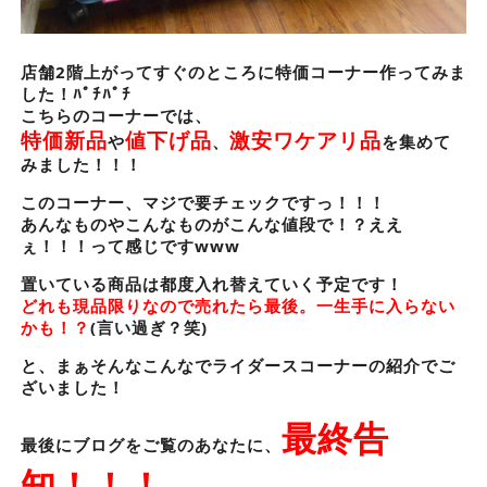
店舗2階上がってすぐのところに特価コーナー作ってみま
した！ﾊﾟﾁﾊﾟﾁ
こちらのコーナーでは、
特価新品
値下げ品
激安ワケアリ品
や
、
を集めて
みました！！！
このコーナー、マジで要チェックですっ！！！
あんなものやこんなものがこんな値段で！？ええ
ぇ！！！って感じですwww
置いている商品は都度入れ替えていく予定です！
どれも現品限りなので売れたら最後。一生手に入らない
かも！？
(言い過ぎ？笑)
と、まぁそんなこんなでライダースコーナーの紹介でご
ざいました！
最終告
最後にブログをご覧のあなたに、
知！！！