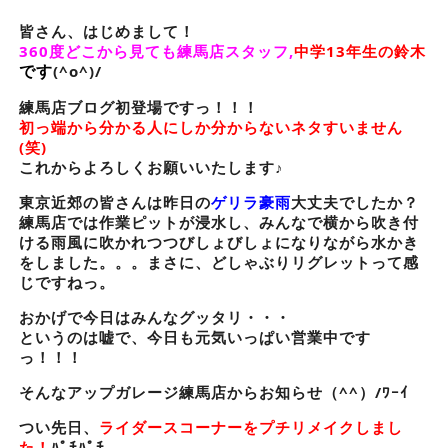
皆さん、はじめまして！
360度どこから見ても練馬店スタッフ,
中学13年生の鈴木
です
(^o^)/
練馬店ブログ初登場ですっ！！！
初っ端から分かる人にしか分からないネタすいません
(笑)
これからよろしくお願いいたします♪
東京近郊の皆さんは昨日の
ゲリラ豪雨
大丈夫でしたか？
練馬店では作業ピットが浸水し、みんなで横から吹き付
ける雨風に吹かれつつびしょびしょになりながら水かき
をしました。。。まさに、どしゃぶりリグレットって感
じですねっ。
おかげで今日はみんなグッタリ・・・
というのは嘘で、今日も元気いっぱい営業中です
っ！！！
そんなアップガレージ練馬店からお知らせ（^^）/ﾜｰｲ
つい先日、
ライダースコーナーをプチリメイクしまし
た！
ﾊﾟﾁﾊﾟﾁ