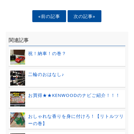
«前の記事
次の記事»
関連記事
祝！納車！の巻？
二輪のおはなし♪
お買得★★KENWOODのナビご紹介！！！
おしゃれな香りを身に付けろ！【リトルツリ
ーの巻】