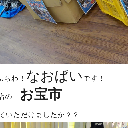
なおぱい
んちわ！
です！
お宝市
当店の
ていただけましたか？？