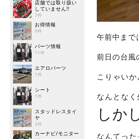
店舗では取り扱い
していません!!
7件
お得情報
9件
午前中まで
パーツ情報
11件
前日の台風
エアロパーツ
1件
こりゃいか
シート
なんとなく
1件
しか
スタッドレスタイ
ヤ
2件
カーナビ/モニター
なんてった