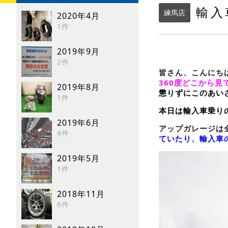
輸入
練馬店
2020年4月
1件
2019年9月
2件
皆さん、こんにち
360度どこから見
2019年8月
懲りずにこのあいさ
1件
本日は輸入車乗り
2019年6月
アップガレージは
4件
ていたり、輸入車
2019年5月
1件
2018年11月
6件