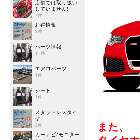
店舗では取り扱い
していません!!
7件
お得情報
9件
パーツ情報
11件
エアロパーツ
1件
シート
1件
スタッドレスタイ
ヤ
また、
2件
カーナビ/モニター
タイヤホ