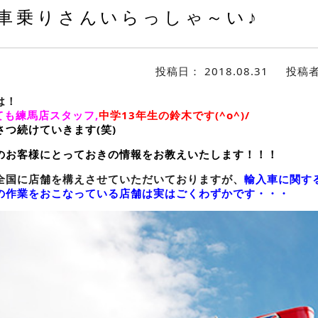
車乗りさんいらっしゃ～い♪
投稿日：
2018.08.31
投稿
は！
ても練馬店スタッフ,
中学13年生の鈴木です(^o^)/
つ続けていきます(笑)
のお客様にとっておきの情報をお教えいたします！！！
全国に店舗を構えさせていただいておりますが、
輸入車
に関す
の作業をおこなっている店舗
は実はごくわずかです・・・