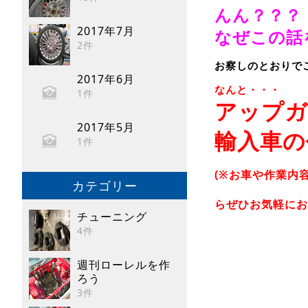
んん？？？
2017年7月
なぜこの話
2件
お察しのとおりで
2017年6月
なんと・・・
1件
アップガ
2017年5月
輸入車の
1件
(※お車や作業内
カテゴリー
らぜひお気軽にお
チューニング
4件
週刊ローレルを作
ろう
3件