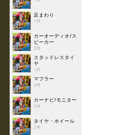
足まわり
1件
カーオーディオ/ス
ピーカー
2件
スタッドレスタイ
ヤ
1件
マフラー
2件
カーナビ/モニター
2件
タイヤ・ホイール
2件