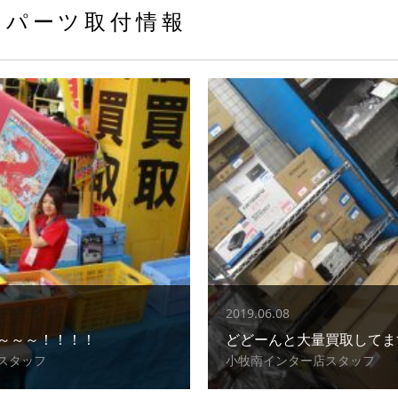
パーツ取付情報
2019.06.08
～～～！！！！
どどーんと大量買取してま
スタッフ
小牧南インター店スタッフ