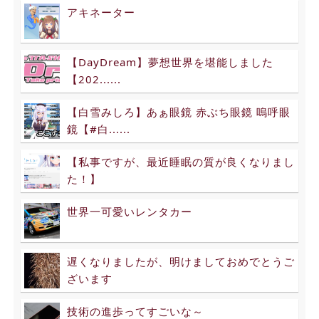
アキネーター
【DayDream】夢想世界を堪能しました
【202......
【白雪みしろ】あぁ眼鏡 赤ぶち眼鏡 嗚呼眼
鏡【#白......
【私事ですが、最近睡眠の質が良くなりまし
た！】
世界一可愛いレンタカー
遅くなりましたが、明けましておめでとうご
ざいます
技術の進歩ってすごいな～