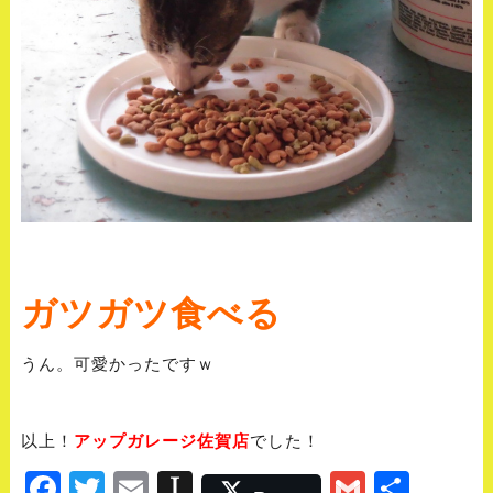
ガツガツ食べる
うん。可愛かったですｗ
以上！
アップガレージ佐賀店
でした！
Facebook
Twitter
Email
Instapaper
Gmail
Shar