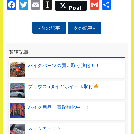
Facebook
Twitter
Email
Instapaper
Gmail
Shar
Post
«前の記事
次の記事»
関連記事
バイクパーツの買い取り強化！！
プリウスαタイヤホイール取付
バイク用品 買取強化中！！
ステッカー！？