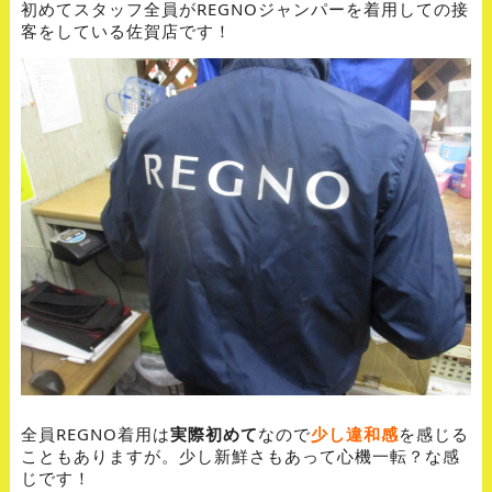
初めてスタッフ全員がREGNOジャンパーを着用しての接
客をしている佐賀店です！
全員REGNO着用は
実際初めて
なので
少し違和感
を感じる
こともありますが。少し新鮮さもあって心機一転？な感
じです！