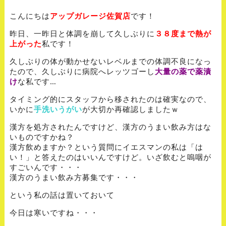
こんにちは
アップガレージ佐賀店
です！
昨日、一昨日と体調を崩して久しぶりに
３８度まで熱が
上がった
私です！
久しぶりの体が動かせないレベルまでの体調不良になっ
たので、久しぶりに病院へレッツゴーし
大量の薬で薬漬
け
な私です…
タイミング的にスタッフから移されたのは確実なので、
いかに
手洗いうがい
が大切か再確認しましたｗ
漢方を処方されたんですけど、漢方のうまい飲み方はな
いものですかね？
漢方飲めますか？という質問にイエスマンの私は「は
い！」と答えたのはいいんですけど。いざ飲むと嗚咽が
すごいんです・・・
漢方のうまい飲み方募集です・・・
という私の話は置いておいて
今日は寒いですね・・・