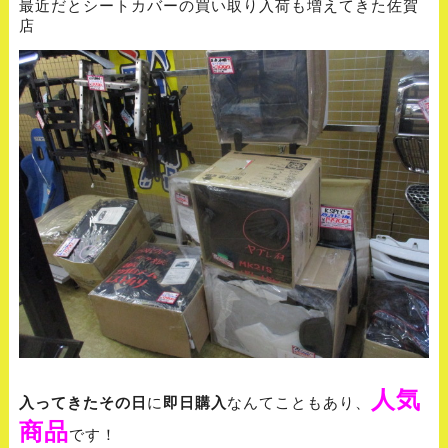
最近だとシートカバーの買い取り入荷も増えてきた佐賀
店
人気
入ってきたその日
に
即日購入
なんてこともあり、
商品
です！