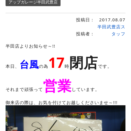
アップガレージ半田武豊店
投稿日：
2017.08.07
半田武豊店ス
投稿者：
タッフ
半田店よりお知らせ～!!
17
閉店
台風
本日、
の為
時
です。
営業
それまで頑張って
しています。
御来店の際は、お気を付けてお越しくださいませ～!!!