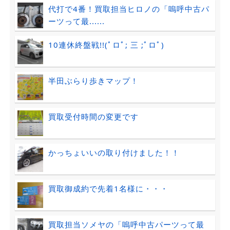
代打で4番！買取担当ヒロノの「嗚呼中古パ
ーツって最......
10連休終盤戦!!(ﾟロﾟ; 三 ;ﾟロﾟ)
半田ぶらり歩きマップ！
買取受付時間の変更です
かっちょいいの取り付けました！！
買取御成約で先着1名様に・・・
買取担当ソメヤの「嗚呼中古パーツって最