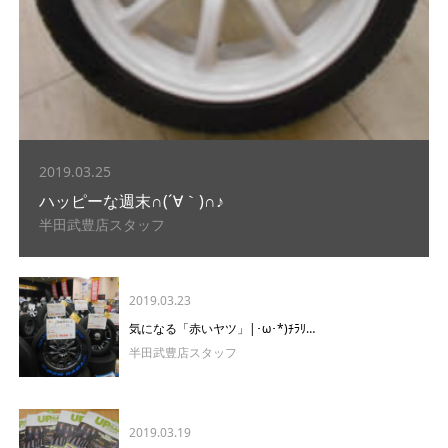
2019.03.25
ハッピーな週末∩(´∀｀)∩♪
半田武豊店スタッフ
2019.03.23
気になる「赤いヤツ」|･ω･*)ﾁﾗﾘ…
半田武豊店スタッフ
2019.03.19