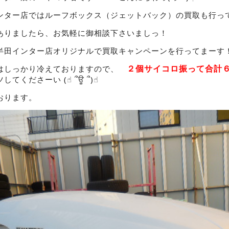
ンター店ではルーフボックス（ジェットバック）の買取も行っ
ありましたら、お気軽に御相談下さいましっ！
半田インター店オリジナルで買取キャンペーンを行ってまーす
２個サイコロ振って合
はしっかり冷えておりますので、
くださーい (☝︎ ՞ਊ ՞)☝︎
おります。