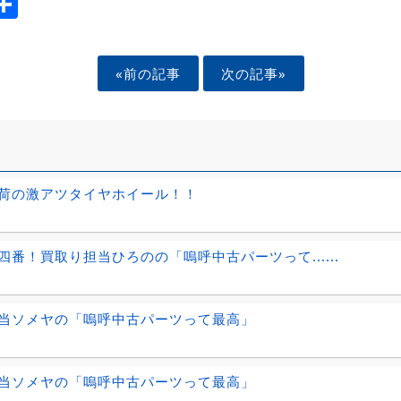
ook
tter
mail
Share
«前の記事
次の記事»
荷の激アツタイヤホイール！！
四番！買取り担当ひろのの「嗚呼中古パーツって......
当ソメヤの「嗚呼中古パーツって最高」
当ソメヤの「嗚呼中古パーツって最高」