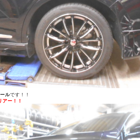
イール
です！！
リアー！！