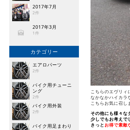
2017年7月
2件
2017年3月
1件
カテゴリー
エアロパーツ
2件
バイク用チューニ
ング
こちらのエヴリィ
2件
なかなかハイカラ
こちらお気に召しまし
バイク用外装
2件
その他にも様々な
少しでもお考えで
きっと
お得で素敵
バイク用足まわり