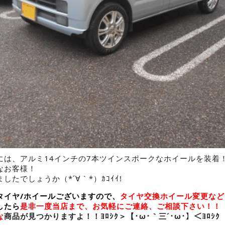
には、アルミ14インチの7本ツインスポークなホイールを装着
なお客様！
たでしょうか（*´∀｀*）ｶｺｲｲ!
タイヤ/ホイールございますので、
タイヤ交換ホイール変更など
したら
是非一度当店まで、お気軽にご連絡、ご相談下さい！！
な
商品が見つかりますよ！！ﾖﾛｼｸ＞【･ω･｀三´･ω･】＜ﾖﾛｼｸ