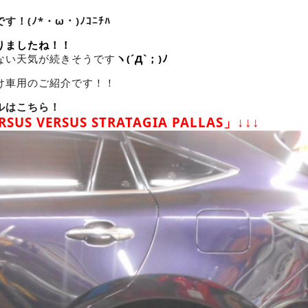
！(ﾉ*・ω・)ﾉｺﾆﾁﾊ
りましたね！！
ない天気が続きそうです
ヽ(´Д`；)ﾉ
け車用のご紹介です！！
ルはこちら！
RSUS VERSUS STRATAGIA PALLAS」↓↓↓