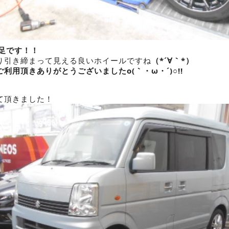
の足です！！
り引き締まって見える良いホイールですね
（*´∀｀*）
利用頂きありがとうございましたo(｀・ω・´)○!!
て頂きました！