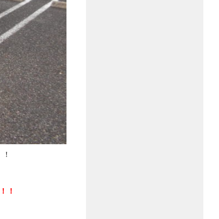
！！
！！