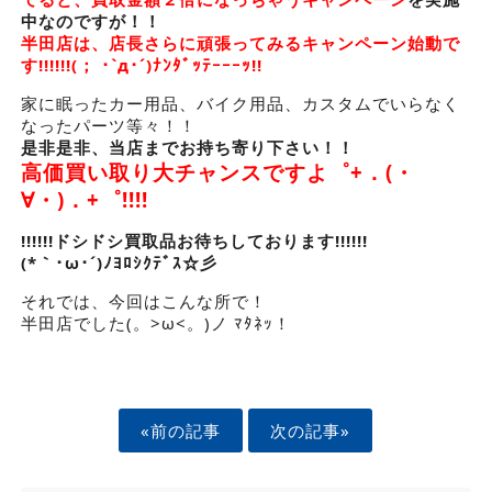
中なのですが！！
半田店は、店長さらに頑張ってみるキャンペーン始動で
す!!!!!!(； ･`д･´)ﾅﾝﾀﾞｯﾃｰｰｰｯ!!
家に眠ったカー用品、バイク用品、カスタムでいらなく
なったパーツ等々！！
是非是非、当店までお持ち寄り下さい！！
高価買い取り大チャンスですよ゜+．(・
∀・)．+゜!!!!
!!!!!!ドシドシ買取品お待ちしております!!!!!!
(*｀･ω･´)ﾉﾖﾛｼｸﾃﾞｽ☆彡
それでは、今回はこんな所で！
半田店でした(。>ω<。)ノ ﾏﾀﾈｯ！
«前の記事
次の記事»