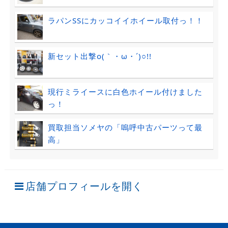
ラパンSSにカッコイイホイール取付っ！！
新セット出撃o(｀・ω・´)○!!
現行ミライースに白色ホイール付けました
っ！
買取担当ソメヤの「嗚呼中古パーツって最
高」
店舗プロフィールを開く