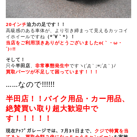
20インチ
迫力の足です！！
高級感のある車体が、より引き締まって見えるカッコイ
イホイールですね
（*´∀｀*）！
当店をご利用頂きありがとうございましたo(｀・ω・
´)○!!
そして！
只今
半田店
、
非常事態発生中
ですヽ(´Д｀;≡;´Д｀)ﾉ
買取パーツが不足して困っています！！！
……なので!!!!!!
半田店！！バイク用品・カー用品、
絶賛買い取り超大歓迎中で
す！！！！！
現在ｱｯﾌﾟガレージでは、7月31日まで、
クジで特賞を当
てると、買取金額２倍になっちゃうキャンペーン
を実施