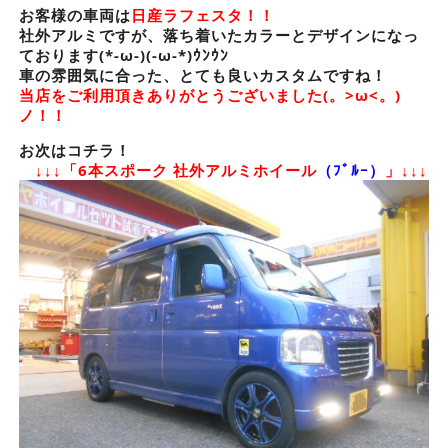
お客様の車両は
日産ラフェスタ！！
社外アルミですが、落ち着いたカラーとデザインになっ
ております(*-ω-)(-ω-*)ｳﾝｳﾝ
車の雰囲気に合った、とても良いカスタムですね！
当店をご利用頂きありがとうございました(。>ω<。)
ノ！！
お次はコチラ！
↓↓↓「6本スポーク 社外アルミホイール
（ﾌﾞﾙｰ）
」↓↓↓