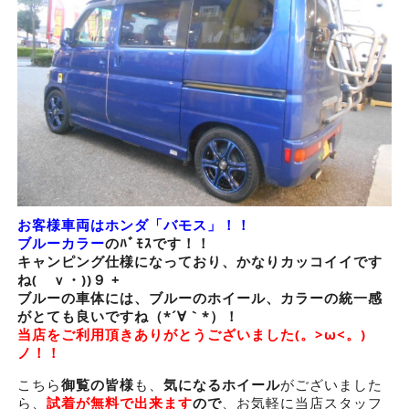
お客様車両はホンダ「バモス」！！
ブルーカラー
のﾊﾞﾓｽです！！
キャンピング仕様になっており、かなりカッコイイです
ね(ゝｖ・))９ +
ブルーの車体には、ブルーのホイール、カラーの統一感
がとても良いですね（*´∀｀*）！
当店をご利用頂きありがとうございました(。>ω<。)
ノ！！
こちら
御覧の皆様
も、
気になるホイール
がございました
ら、
試着が無料で出来ます
ので
、お気軽に当店スタッフ