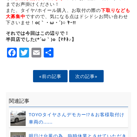
までお声掛けください！
また、タイヤ/ホイール購入、お取付の際の
下取りなども
大募集中
ですので、気になる点はドシドシお問い合わせ
下さいませ！
o(｀・ω・´)○ ﾔｰ!!
それでは今回はこの辺りで！
半田店でした(*´ω｀)o【ﾏﾀﾈ♪】
Facebook
Twitter
Email
Share
«前の記事
次の記事»
関連記事
TOYOタイヤさんデモカー!?＆お客様取付け
車両の......
明日は台風の為、臨時休業とさせていただき