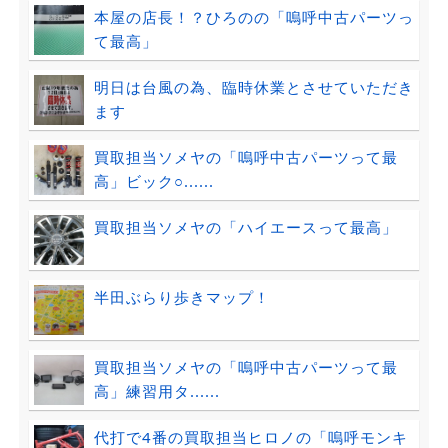
本屋の店長！？ひろのの「嗚呼中古パーツっ
て最高」
明日は台風の為、臨時休業とさせていただき
ます
買取担当ソメヤの「嗚呼中古パーツって最
高」ビック○......
買取担当ソメヤの「ハイエースって最高」
半田ぶらり歩きマップ！
買取担当ソメヤの「嗚呼中古パーツって最
高」練習用タ......
代打で4番の買取担当ヒロノの「嗚呼モンキ