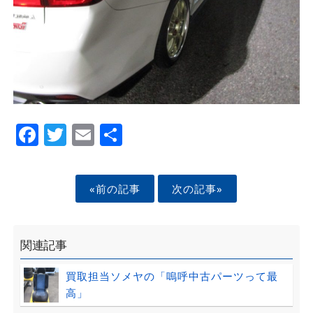
Facebook
Twitter
Email
Share
«前の記事
次の記事»
関連記事
買取担当ソメヤの「嗚呼中古パーツって最
高」