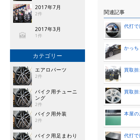
2017年7月
関連記事
2件
代打で
2017年3月
1件
かっち
カテゴリー
エアロパーツ
買取担
2件
バイク用チューニ
買取担
ング
2件
本屋の
バイク用外装
2件
代打で
バイク用足まわり