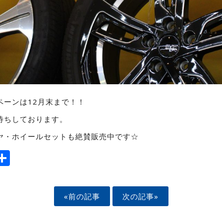
ペーンは12月末まで！！
待ちしております。
ヤ・ホイールセットも絶賛販売中です☆
ook
tter
mail
Share
«前の記事
次の記事»