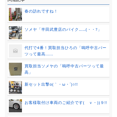
春の訪れですね！
ソメヤ「半田武豊店のバイク……(・・?」
代打で4番！買取担当ひろの「嗚呼中古パー
ツって最高......
買取担当ソメヤの「嗚呼中古パーツって最
高」
新セット出撃o(｀・ω・´)○!!
お客様取付け車両のご紹介です(ゝｖ・))９!!