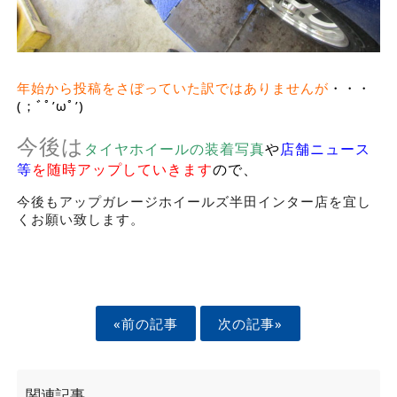
年始から投稿をさぼっていた訳ではありませんが
・・・
(；ﾞﾟ’ωﾟ’)
今後は
タイヤホイールの装着写真
や
店舗ニュース
等
を随時アップしていきます
ので、
今後もアップガレージホイールズ半田インター店を宜し
くお願い致します。
«前の記事
次の記事»
関連記事