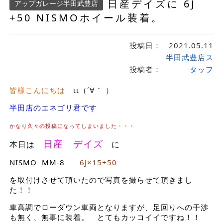
日産デイズに 6J
アップガレージ半田武豊店
+50 NISMOホイール装着。
投稿日：
2021.05.11
半田武豊店ス
投稿者：
タッフ
皆様こんにちは
ιι（´∀｀ ）
半田店のエネゴリ君です
かなり久々の投稿になってしまいました・・・
日産 デイズ
本日は
に
NISMO MM-8
6J×15+50
を取付けさせて頂いたので写真を撮らせて頂きまし
た！！
車高調でローダウン車両となりますが、足回りへの干渉
も無く、無事に装着。 とてもカッコイイですね！！