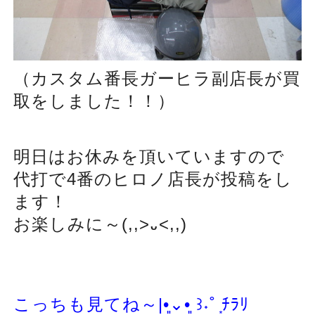
（カスタム番長ガーヒラ副店長が買
取をしました！！）
明日はお休みを頂いていますので
代打で4番のヒロノ店長が投稿をし
ます！
お楽しみに～(,,>᎑<,,)
こっちも見てね～|
•͈
⌄
•͈
꒱
˖
˚
͙
ﾁﾗﾘ