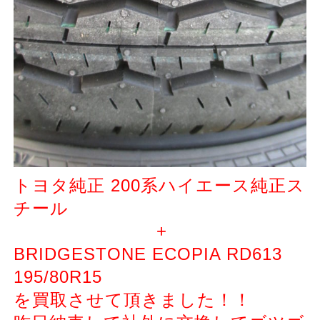
トヨタ純正 200系ハイエース純正ス
チール
+
BRIDGESTONE ECOPIA RD613
195/80R15
を買取させて頂きました！！