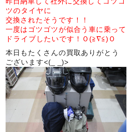
昨日納車して社外に交換してゴツゴ
ツのタイヤに
交換されたそうです！！
一度はゴツゴツが似合う車に乗って
ドライブしたいです！Ｏ(≧∇≦)Ｏ
本日もたくさんの買取ありがとう
ございます<(_ _)>