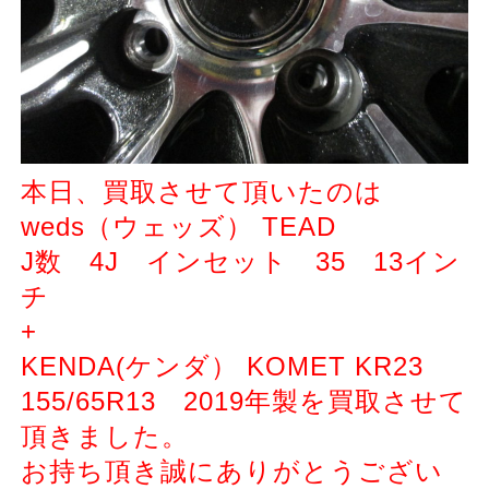
本日、買取させて頂いたのは
weds（ウェッズ） TEAD
J数 4J インセット 35 13イン
チ
+
KENDA(ケンダ） KOMET KR23
155/65R13 2019年製を買取させて
頂きました。
お持ち頂き誠にありがとうござい