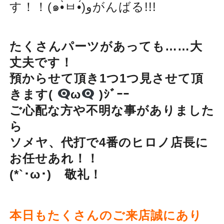
す！！(๑•̀ㅂ•́)وがんばる!!!
たくさんパーツがあっても……大
丈夫です！
預からせて頂き1つ1つ見させて頂
きます
(
ω
)
ｼﾞｰｰ
ご心配な方や不明な事がありました
ら
ソメヤ、代打で4番のヒロノ店長に
お任せあれ！！
(*`･ω･)ゞ敬礼！
本日もたくさんのご来店誠にあり