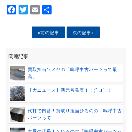
Facebook
Twitter
Email
Share
«前の記事
次の記事»
関連記事
買取担当ソメヤの「嗚呼中古パーツって最
高」
【大ニュース】新元号発表！！(ﾟロﾟ; ）
代打で四番！買取り担当ひろのの「嗚呼中古
パーツって......
本屋の店長！？ひろのの「嗚呼中古パーツっ