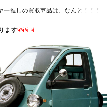
ヤ一推しの買取商品は、なんと！！！
ります
☟☟☟
☟