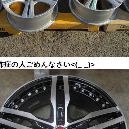
症の人ごめんなさい<(_ _)>