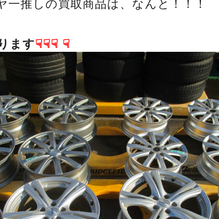
ヤ一推しの買取商品は、なんと！！！
ります
☟☟☟
☟