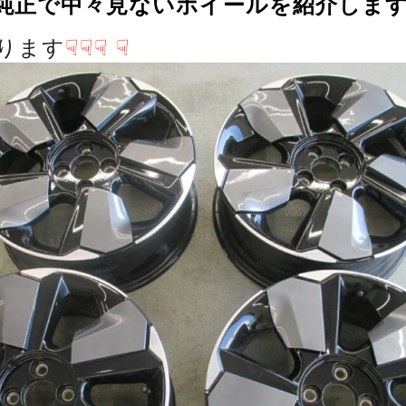
純正で中々見ないホイールを紹介しま
ります
☟☟☟
☟