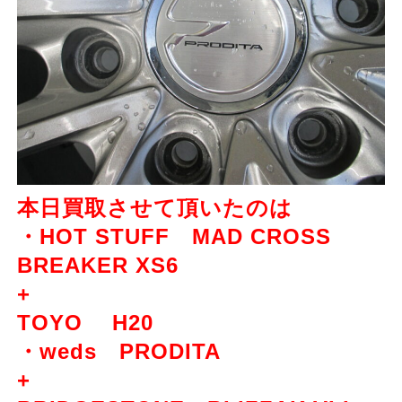
本日買取させて頂いたのは
・HOT STUFF MAD CROSS
BREAKER XS6
+
TOYO H20
・weds PRODITA
+