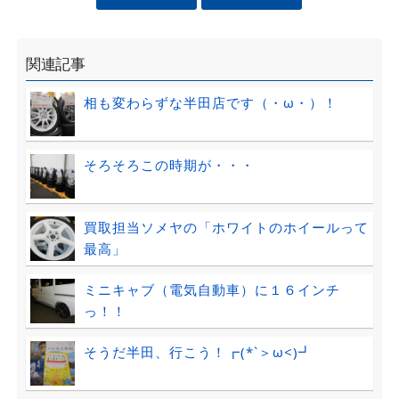
関連記事
相も変わらずな半田店です（・ω・）！
そろそろこの時期が・・・
買取担当ソメヤの「ホワイトのホイールって
最高」
ミニキャブ（電気自動車）に１６インチ
っ！！
そうだ半田、行こう！┏(*`＞ω<)┛