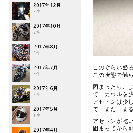
2017年12月
7件
2017年10月
2件
2017年8月
2件
このぐらい盛
2017年7月
3件
この状態で触ら
固まったら、
2017年6月
で、カウルを
2件
アセトンは少
で、また固ま
2017年5月
1件
アセトンが乾
固まってから
2017年4月