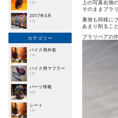
上の写真右側
1件
そのままプラ
2017年3月
裏側も同様に
1件
あまり削るこ
プラリペアの
カテゴリー
バイク用外装
1件
バイク用マフラー
1件
パーツ情報
9件
シート
1件