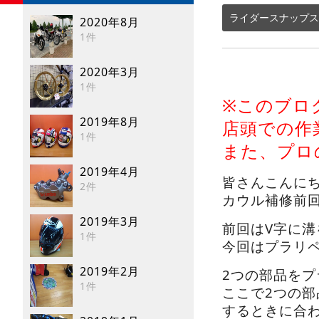
ライダースナップス
2020年8月
1件
2020年3月
1件
※このブロ
2019年8月
店頭での作
1件
また、プロ
2019年4月
皆さんこんに
2件
カウル補修前
2019年3月
前回はV字に
1件
今回はプラリ
2019年2月
2つの部品を
1件
ここで2つの
するときに合