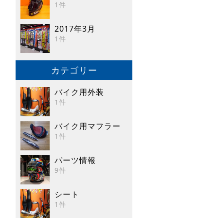
1件
2017年3月
1件
カテゴリー
バイク用外装
1件
バイク用マフラー
1件
パーツ情報
9件
シート
1件