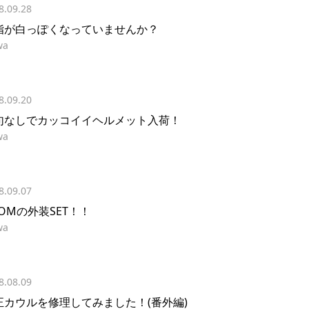
8.09.28
脂が白っぽくなっていませんか？
wa
8.09.20
句なしでカッコイイヘルメット入荷！
wa
8.09.07
ROMの外装SET！！
wa
8.08.09
正カウルを修理してみました！(番外編)