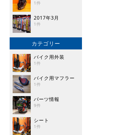
1件
2017年3月
1件
カテゴリー
バイク用外装
1件
バイク用マフラー
1件
パーツ情報
9件
シート
1件