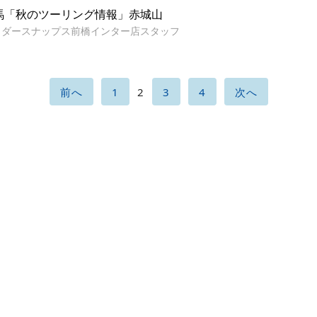
馬「秋のツーリング情報」赤城山
イダースナップス前橋インター店スタッフ
前へ
1
2
3
4
次へ