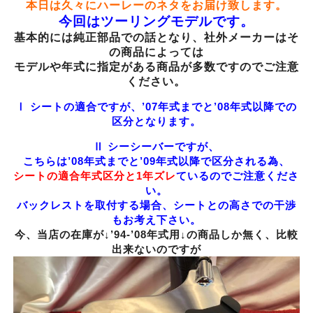
本日は久々にハーレーのネタをお届け致します。
今回はツーリングモデルです。
基本的には純正部品での話となり、社外メーカーはそ
の商品によっては
モデルや年式に指定がある商品が多数ですのでご注意
ください。
Ⅰ シートの適合ですが、’07年式までと’08年式以降での
区分となります。
Ⅱ シーシーバーですが、
こちらは’08年式までと’09年式以降で区分される為、
シートの適合年式区分と1年ズレ
ているのでご注意くださ
い。
バックレストを取付する場合、シートとの高さでの干渉
もお考え下さい。
今、当店の在庫が↓’94-’08年式用↓の商品しか無く、比較
出来ないのですが