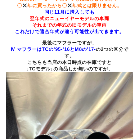
〇
年に買ったから〇
年式とは限りません。
同じ11月に購入しても
翌年式のニューイヤーモデルの車両
それまでの年式の旧モデルの車両
これだけで適合年式が違う可能性が出てきます。
最後にマフラーですが、
Ⅳ マフラーはTCの’95-’16とM8の’17-
の2つの区分で
す。
こちらも当店の本日時点の在庫ですと
↓TCモデル↓の商品しか無いのですが、