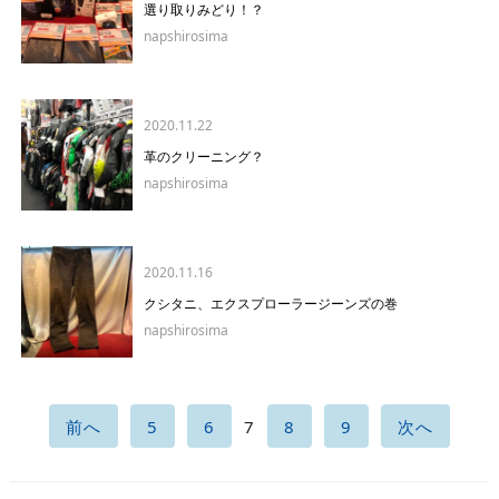
選り取りみどり！？
napshirosima
2020.11.22
革のクリーニング？
napshirosima
2020.11.16
クシタニ、エクスプローラージーンズの巻
napshirosima
前へ
5
6
7
8
9
次へ