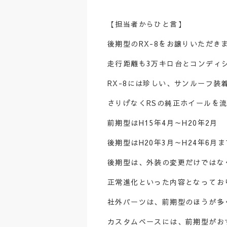
【担当者からひと言】
後期型のRX-8をお譲りいただき
走行距離も3万キロ台とコンディ
RX-8には珍しい、サンルーフ装
さりげなくRSの純正ホイールを
前期型はH15年4月～H20年2月
後期型はH20年3月～H24年6
後期型は、外装の変更だけではな
正常進化といった内容となってお
社外パーツは、前期型のほうが多
カスタムベースには、前期型がお