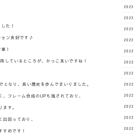
202
202
ました！
202
ション良好です♪
202
着車！
202
流用しているところが、かっこ良いですね！
202
202
月までとなり、長い歴史を歩んでまいりました。
202
202
く、フレーム合成のUPも施されており、
202
ります。
202
く出回っており、
202
すすめです！