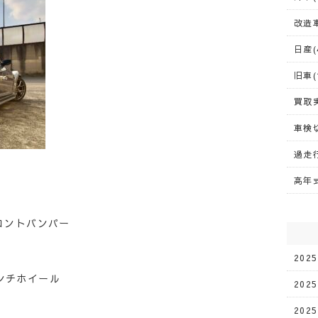
改造車
日産(
旧車(
買取実
車検切
過走行
高年式
フロントバンパー
202
インチホイール
202
202