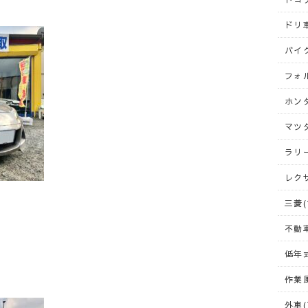
ドリ車
バイク
フォ
ホンダ
マツダ
ラリー
レクサ
三菱(
不動車
低年式
作業風
外車(