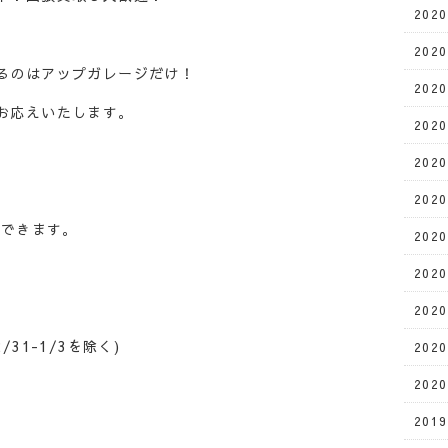
202
202
るのはアップガレージだけ！
202
お応えいたします。
202
202
202
応できます。
202
202
202
/31-1/3を除く)
202
202
201