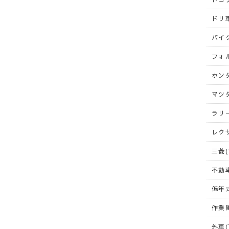
ドリ車
バイク
フォ
ホンダ
マツダ
ラリー
レクサ
三菱(
不動車
低年式
作業風
外車(