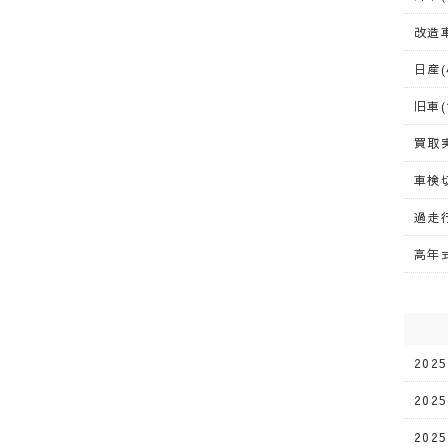
改造車
日産(
旧車(
買取実
車検切
過走行
高年式
202
202
202