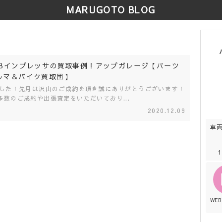
MARUGOTO BLOG
RBインプレッサの買取事例！アップガレージ【パーツ
ルマ＆バイク買取団】
ました！先月は沢山のご成約を頂き誠にありがとうございます！
多数のご成約や出張査定をいただいており...
2020.12.09
車
WE