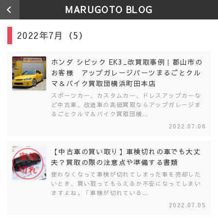
MARUGOTO BLOG
2022年7月（5）
ホンダ シビック EK3_改買取事例｜郡山市の
お客様 アップガレージパーツまるごとクル
マ＆バイク買取団横浜町田本店
スポーツカー、カスタムカー、ドレスアップカーな
ど中古車、改造車の高価買取ならアップガレージま
るごとクルマ＆バイク買取団横...
2022.07.06
【中古車の買い取り】車検切れの車でも大丈
夫？買取の際の注意点や準備する書類
使わなくなって車検が切れてしまった車を売却した
いとき、買い取ってもらえるか不安になってしまい
ますよね。「車検が切れている...
2022.07.05