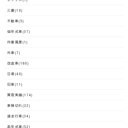
三菱(10)
不動車(5)
低年式車(37)
作業風景(1)
外車(7)
改造車(160)
日産(40)
旧車(11)
買取実績(174)
車検切れ(22)
過走行車(34)
高年式車(52)