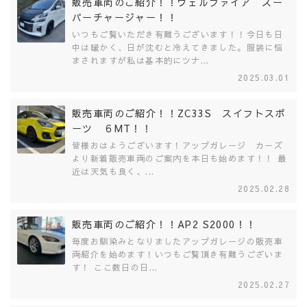
販売車両のご紹介！！ヴェルファイア スー
パーチャージャー！！
いつもご覧いただき有難うございます！！今日も日
中は暖かく、日が沈むと冷えてきました。服装に悩
まされますが私は基本的にツナ...
2025.03.01
販売車両のご紹介！！ZC33S スイフトスポ
ーツ ６MT！！
皆様おはようございます！アップガレージ カーズ
より新着販売車両のご案内を本日も始めます！！ 最
近は天気も良く、...
2025.02.28
販売車両のご紹介！！AP2 S2000！！
毎度お馴染みとなりましたアップガレージの販売車
両紹介を始めます！いつもご覧頂き有難うございま
す！ ここ数日の日...
2025.02.27