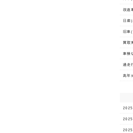
改造車
日産(
旧車(
買取実
車検切
過走行
高年式
202
202
202