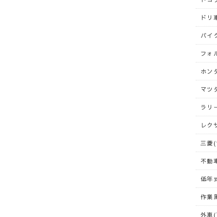
ドリ車
バイク
フォ
ホンダ
マツダ
ラリー
レクサ
三菱(
不動車
低年式
作業風
外車(