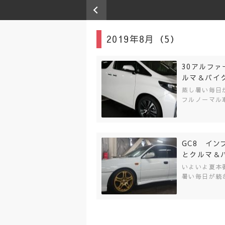
2019年8月（5）
30アルフ
ルマ＆バイ
蒸し暑い毎日
フルノーマル
GC8 イ
とクルマ＆
いよいよ夏本
暑い毎日が続