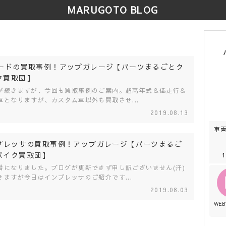
MARUGOTO BLOG
ァードの買取事例！アップガレージ【パーツまるごとク
ク買取団】
が続きますが、今回も買取事例のご案内。超高年式＆低走行＆
車となりますが、カスタム車以外も買取させ...
2019.08.13
車
ンプレッサの買取事例！アップガレージ【パーツまるご
バイク買取団】
番になりました。ブログが更新できず申し訳ございません(汗)
きますが今日はインプレッサのご紹介です...
2019.08.03
WE