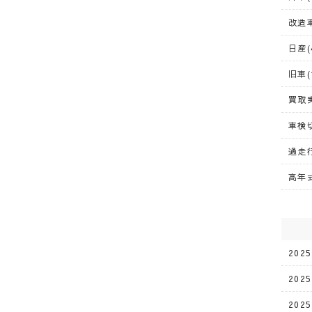
改造車
日産(
旧車(
買取実
車検切
過走行
高年式
202
202
202