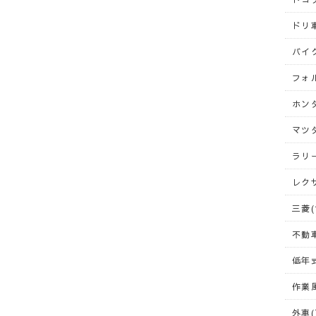
ドリ車
バイク
フォ
ホンダ
マツダ
ラリー
レクサ
三菱(
不動車
低年式
作業風
外車(