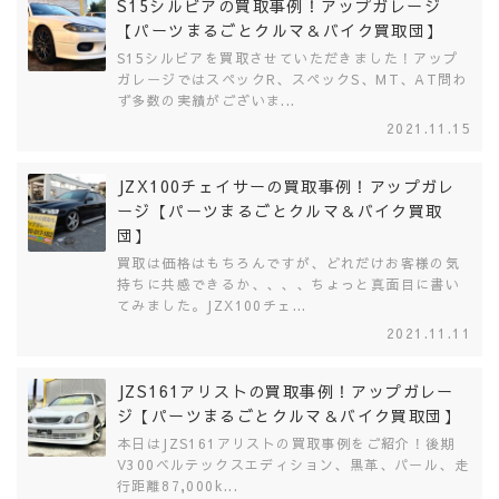
S15シルビアの買取事例！アップガレージ
【パーツまるごとクルマ＆バイク買取団】
S15シルビアを買取させていただきました！アップ
ガレージではスペックR、スペックS、MT、AT問わ
ず多数の実績がございま...
2021.11.15
JZX100チェイサーの買取事例！アップガレ
ージ【パーツまるごとクルマ＆バイク買取
団】
買取は価格はもちろんですが、どれだけお客様の気
持ちに共感できるか、、、、ちょっと真面目に書い
てみました。JZX100チェ...
2021.11.11
JZS161アリストの買取事例！アップガレー
ジ【パーツまるごとクルマ＆バイク買取団】
本日はJZS161アリストの買取事例をご紹介！後期
V300ベルテックスエディション、黒革、パール、走
行距離87,000k...