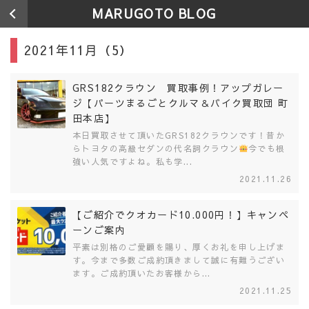
MARUGOTO BLOG
2021年11月（5）
GRS182クラウン 買取事例！アップガレー
ジ【パーツまるごとクルマ＆バイク買取団 町
田本店】
本日買取させて頂いたGRS182クラウンです！昔か
らトヨタの高級セダンの代名詞クラウン
今でも根
強い人気ですよね。私も学...
2021.11.26
【ご紹介でクオカード10.000円！】キャンペ
ーンご案内
平素は別格のご愛顧を賜り、厚くお礼を申し上げま
す。今まで多数ご成約頂きまして誠に有難うござい
ます。ご成約頂いたお客様から...
2021.11.25