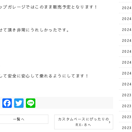
ップガレージではこのまま販売予定となります！
202
202
せて頂き非常にうれしかったです。
202
202
202
202
、
202
して安全に安心して乗れるようにしてます！
202
202
Facebook
Twitter
Line
202
202
一覧へ
カスタムベースにぴったりの
RX-８へ
202