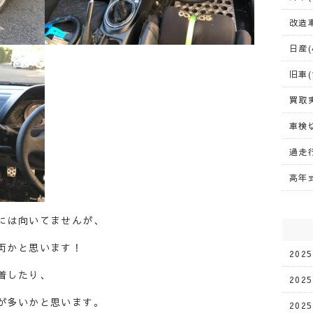
改造車
日産(
旧車(
買取実
車検切
過走行
高年式
には向いてませんが、
両かと思います！
202
着したり、
202
が多いかと思います。
202