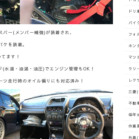
ドリ車
バイク
スバー(メンバー補強)が装着され、
フォ
バケを装着。
ホンダ
いてます！
マツダ
ジ(水温・油温・油圧)でエンジン管理もOK！
ラリー
レクサ
ーツ走行時のオイル偏りにも対応済み！
三菱(
不動車
低年式
作業風
外車(