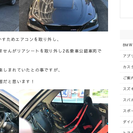
生かすためエアコンを取り外し、
BMW
ませんがリアシートを取り外し2名乗車公認車両で
アプリ
カスタ
楽しまれていたとの事ですが、
ご案内
態だと思います！
スズキ
スバル
スポー
ダイハ
トヨタ