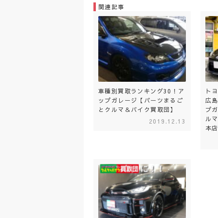
関連記事
車種別買取ランキング30！ア
トヨ
ップガレージ【パーツまるご
広
とクルマ＆バイク買取団】
プ
ル
2019.12.13
本