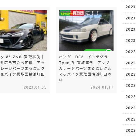
202
202
202
202
202
タ 86 ZN6_買取事例｜
ホンダ DC2 インテグラ
島県広島市のお客様 アッ
Type-R_買取事例 アップ
202
ガレージパーツまるごとク
ガレージパーツまるごとクル
マ＆バイク買取団横浜町田
マ＆バイク買取団横浜町田本
202
店
店
202
2023.01.05
2024.01.17
202
202
202
202