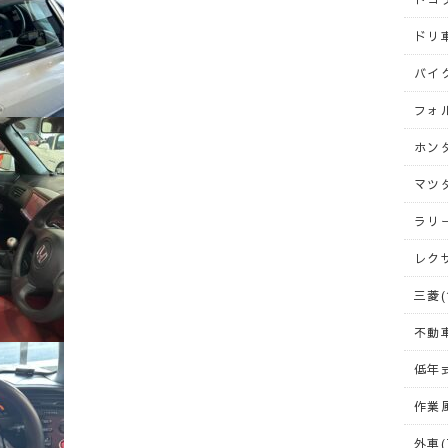
ドリ車
バイク
フォ
ホンダ
マツダ
ラリー
レクサ
三菱(
不動車
低年式
作業風
外車(