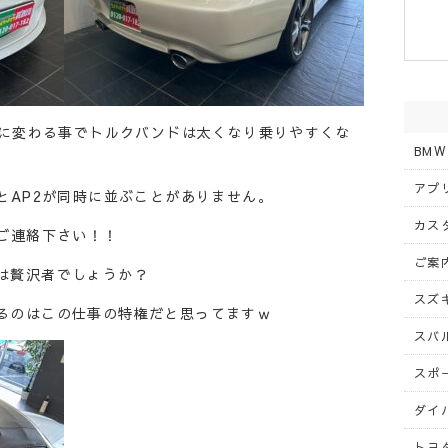
00ccに変わる事でトルクバンドは太くなり乗りやすくな
BMW
アプリ
とAP2が同時に並ぶことがありません。
カスタ
はご連絡下さい！！
ご案内
は贅沢者でしょうか？
スズキ
るのはこの仕事の特権だと思ってますｗ
スバル
スポー
ダイハ
トヨタ