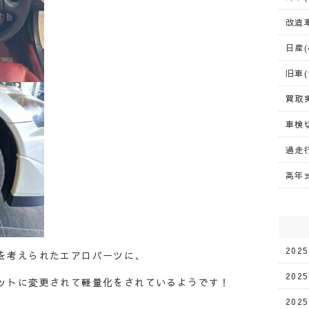
改造車
日産(
旧車(
買取実
車検切
過走行
高年式
202
を考えられたエアロパーツに、
202
ットに変更されて軽量化をされているようです！
202