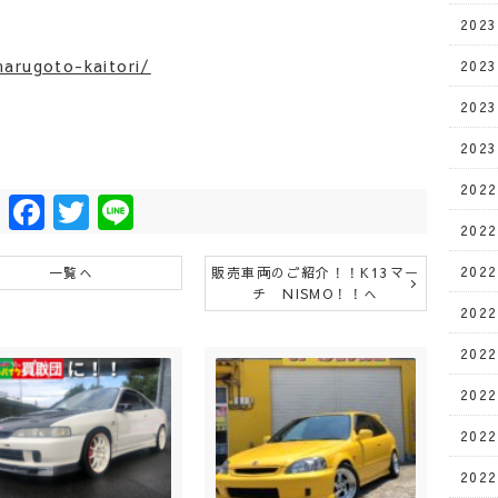
202
arugoto-kaitori/
202
202
202
202
Facebook
Twitter
Line
202
202
一覧へ
販売車両のご紹介！！K13マー
チ NISMO！！へ
202
202
202
202
202