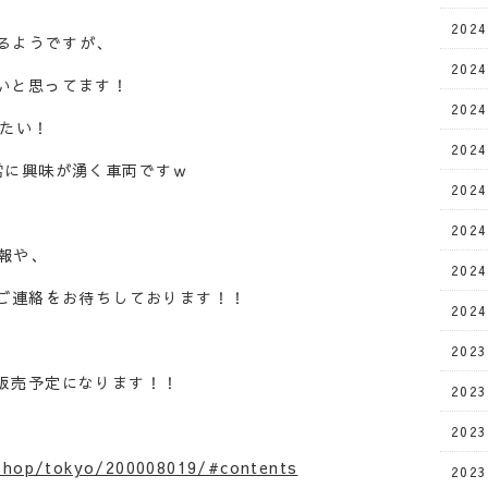
202
なるようですが、
202
いと思ってます！
202
みたい！
202
常に興味が湧く車両ですｗ
202
202
情報や、
202
のご連絡をお待ちしております！！
202
202
販売予定になります！！
202
202
/shop/tokyo/200008019/#contents
202