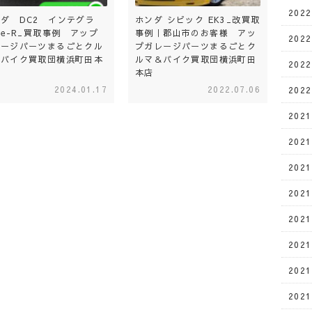
202
ダ DC2 インテグラ
ホンダ シビック EK3_改買取
pe-R_買取事例 アップ
事例｜郡山市のお客様 アッ
202
レージパーツまるごとクル
プガレージパーツまるごとク
＆バイク買取団横浜町田本
ルマ＆バイク買取団横浜町田
202
本店
2024.01.17
2022.07.06
202
202
202
202
202
202
202
202
202