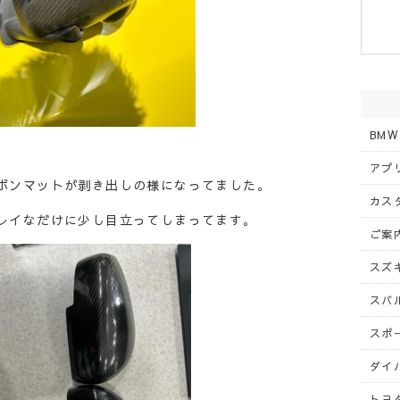
BMW
アプリ
ボンマットが剥き出しの様になってました。
カスタ
レイなだけに少し目立ってしまってます。
ご案内
スズキ
スバル
スポー
ダイハ
トヨタ