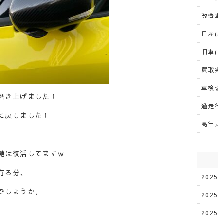
改造車
日産(
旧車(
買取実
車検切
磨き上げました！
過走行
に戻しました！
高年式
艶は復活してますｗ
有る分、
202
でしょうか。
202
202