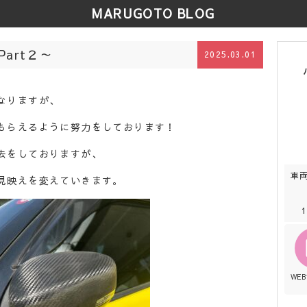
MARUGOTO BLOG
art２～
2025.03.01
なりますが、
もらえるように努力をしております！
去をしておりますが、
車
見映えを変えていきます。
WE