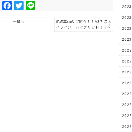
Facebook
Twitter
Line
202
202
一覧へ
買取車両のご紹介！！V37 スカ
イライン ハイブリッド！！へ
202
202
202
202
202
202
202
202
202
202