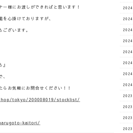
ナー様にお渡しができればと思います！
202
載を心掛けておりますが、
202
もございます。
202
202
202
202
も』
202
で、
202
たらお気軽にお問合せください！！
202
shop/tokyo/200008019/stocklist/
202
202
arugoto-kaitori/
202