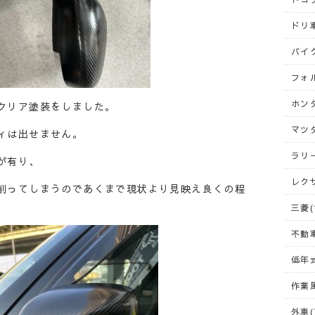
ドリ車
バイク
フォ
ホンダ
クリア塗装をしました。
マツダ
ィは出せません。
ラリー
が有り、
レクサ
削ってしまうのであくまで現状より見映え良くの程
三菱(
不動車
低年式
作業風
外車(