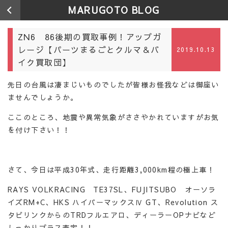
MARUGOTO BLOG
ZN6 86後期の買取事例！アップガ
レージ【パーツまるごとクルマ＆バ
2019.10.13
イク買取団】
先日の台風は凄まじいものでしたが皆様お怪我などは御座い
ませんでしょうか。
ここのところ、地震や異常気象がささやかれていますがお気
を付け下さい！！
さて、今日は平成30年式、走行距離3,000km程の極上車！
RAYS VOLKRACING TE37SL、FUJITSUBO オーソラ
イズRM+C、HKS ハイパーマックスⅣ GT、Revolution ス
タビリンクからのTRDフルエアロ、ディーラーOPナビなど
しっかりプラス査定！！